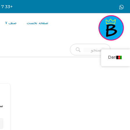
+33 7 66 26 92 61
صفحه نخست
صنف ۷
Dari
سل